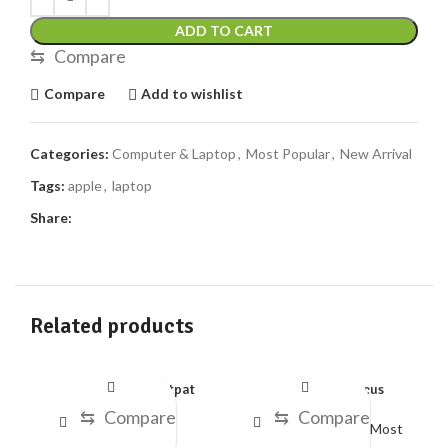
ADD TO CART
⇆
Compare
Compare
Add to wishlist
Categories:
Computer & Laptop
,
Most Popular
,
New Arrival
Tags:
apple
,
laptop
Share:
Related products
Aliquam erat volutpat
Cras viverra rhoncus
-2
⇆
Compare
⇆
Compare
Accessories
Computer & Laptop
,
Most
$
50.00
Popular
A