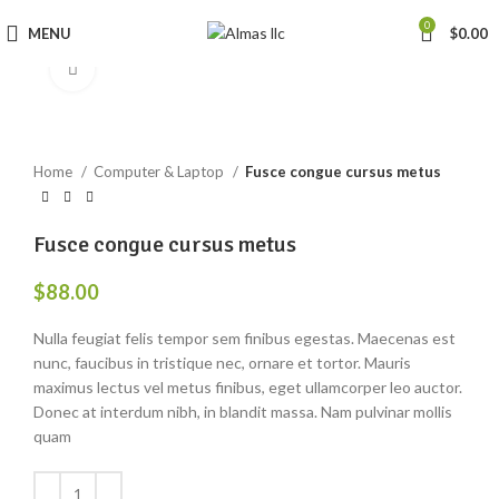
0
MENU
$
0.00
Click to enlarge
Home
Computer & Laptop
Fusce congue cursus metus
Fusce congue cursus metus
$
88.00
Nulla feugiat felis tempor sem finibus egestas. Maecenas est
nunc, faucibus in tristique nec, ornare et tortor. Mauris
maximus lectus vel metus finibus, eget ullamcorper leo auctor.
Donec at interdum nibh, in blandit massa. Nam pulvinar mollis
quam